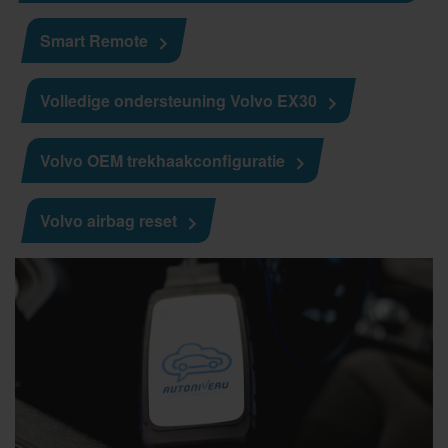
Smart Remote
Volledige ondersteuning Volvo EX30
Volvo OEM trekhaakconfiguratie
Volvo airbag reset