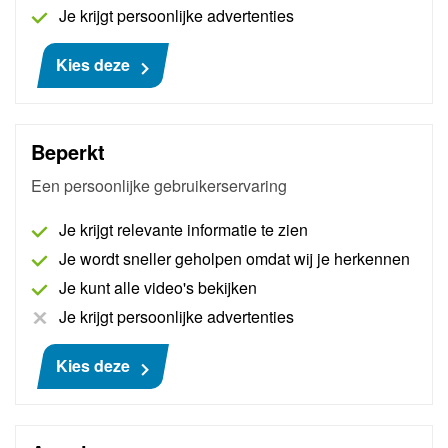
Je krijgt persoonlijke advertenties
Remote is te gebruiken met iedere PC, laptop of
tablet met Wifi via een unieke online website. De
Kies deze
Smart Remote is een vereiste interface om gebruik te
kunnen maken van AutoNiveau Remote Diagnostics.
Meer informatie
Beperkt
Een persoonlijke gebruikerservaring
€ 929
Je krijgt relevante informatie te zien
Je wordt sneller geholpen omdat wij je herkennen
Je kunt alle video's bekijken
Je krijgt persoonlijke advertenties
Kies deze