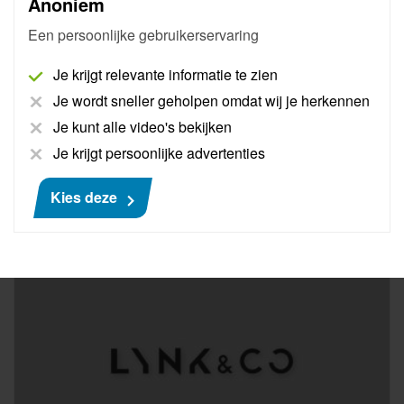
Anoniem
Pass Thru Basic Lynk & Co
Een persoonlijke gebruikerservaring
Je krijgt relevante informatie te zien
AutoNiveau maakt een bedrijfsaccount aan bij Lynk &
Co waarna originele handleidingen en schema's
Je wordt sneller geholpen omdat wij je herkennen
binnen handbereik zijn. Inclusief 30 minuten support.
Je kunt alle video's bekijken
Je krijgt persoonlijke advertenties
Meer informatie
Kies deze
€ 175