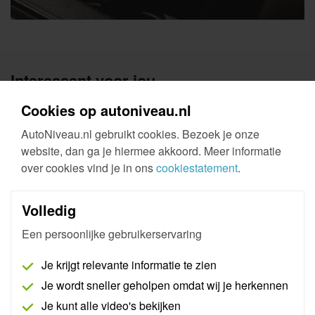
Interessant voor jou
Cookies op autoniveau.nl
AutoNiveau.nl gebruikt cookies. Bezoek je onze
website, dan ga je hiermee akkoord. Meer informatie
over cookies vind je in ons
cookiestatement
.
Volledig
Een persoonlijke gebruikerservaring
Je krijgt relevante informatie te zien
Smart Remote
Je wordt sneller geholpen omdat wij je herkennen
Je kunt alle video's bekijken
De Smart Remote is de nieuwste remote. De Smart