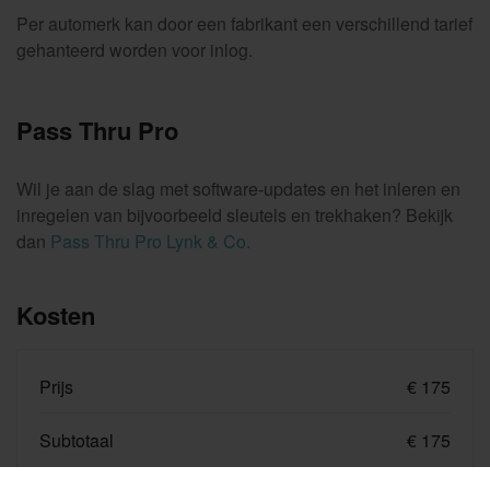
Per automerk kan door een fabrikant een verschillend tarief
gehanteerd worden voor inlog.
Pass Thru Pro
Wil je aan de slag met software-updates en het inleren en
inregelen van bijvoorbeeld sleutels en trekhaken? Bekijk
dan
Pass Thru Pro Lynk & Co.
Kosten
Prijs
€ 175
Subtotaal
€ 175
btw (21%)
€ 36,75