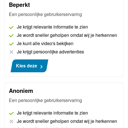
Beperkt
Een persoonlijke gebruikerservaring
Pass Thru Basic Renault - Dacia -
Je krijgt relevante informatie te zien
Alpine
Je wordt sneller geholpen omdat wij je herkennen
AutoNiveau maakt een bedrijfsaccount aan bij
Je kunt alle video's bekijken
Renault - Dacia - Alpine, waarna originele
Je krijgt persoonlijke advertenties
handleidingen, technische informatie en schema's
binnen handbereik zijn. Inclusief 30 minuten support.
Kies deze
Meer informatie
Anoniem
€ 175
Een persoonlijke gebruikerservaring
Je krijgt relevante informatie te zien
Je wordt sneller geholpen omdat wij je herkennen