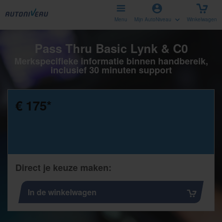
Menu
Mijn AutoNiveau
Winkelwagen
Pass Thru Basic Lynk & C0
Merkspecifieke informatie binnen handbereik,
inclusief 30 minuten support
€ 175
*
Direct je keuze maken:
In de winkelwagen