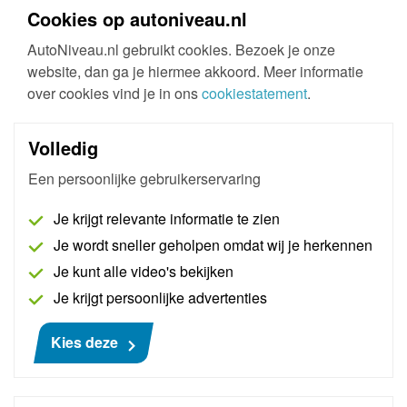
Cookies op autoniveau.nl
Totaal (incl.btw)
€ 211,75
AutoNiveau.nl gebruikt cookies. Bezoek je onze
website, dan ga je hiermee akkoord. Meer informatie
over cookies vind je in ons
cookiestatement
.
In de winkelwagen
Volledig
Een persoonlijke gebruikerservaring
Interessant voor jou
Je krijgt relevante informatie te zien
Je wordt sneller geholpen omdat wij je herkennen
Je kunt alle video's bekijken
Je krijgt persoonlijke advertenties
Kies deze