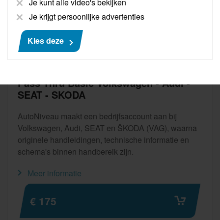
Je kunt alle video's bekijken
Je krijgt persoonlijke advertenties
Kies deze
Pass Thru Basic Volkswagen - Audi -
SEAT - SKODA
AutoNiveau maakt een bedrijfsaccount aan bij
Volkswagen, Audi, SEAT en ŠKODA (VAG), waarna
originele handleidingen, technische informatie en
schema's binnen handbereik zijn.
Meer informatie
€ 175