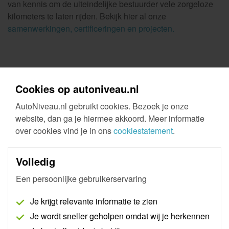
van kennis om de uiteindelijke bestuurder vele zorgeloze
kilometers te laten rijden. Bekijk hier al onze
samenwerkingen, certificeringen en projecten.
Cookies op autoniveau.nl
AutoNiveau.nl gebruikt cookies. Bezoek je onze
Werken bij AutoNiveau
website, dan ga je hiermee akkoord. Meer informatie
Mensen de kans geven zichzelf te ontwikkelen
over cookies vind je in ons
cookiestatement
.
zit in ons DNA. Het gaat er bij AutoNiveau niet
om wat je vandaag kunt, maar om wat je morgen
kan en wilt leren.
Volledig
Een persoonlijke gebruikerservaring
Meer weten? Bekijk hier onze vacatures!
Je krijgt relevante informatie te zien
Je wordt sneller geholpen omdat wij je herkennen