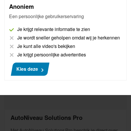
kunnen maken van AutoNiveau Remote Diagnostics.
Anoniem
Meer informatie
Een persoonlijke gebruikerservaring
Je krijgt relevante informatie te zien
€ 929
Je wordt sneller geholpen omdat wij je herkennen
Je kunt alle video's bekijken
Je krijgt persoonlijke advertenties
Kies deze
AutoNiveau Solutions Pro
Met AutoNiveau Solutions Pro beschik je direct over