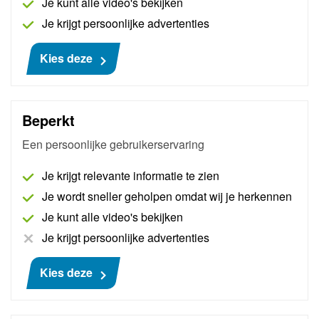
Je kunt alle video's bekijken
Interessant voor jou
Je krijgt persoonlijke advertenties
Kies deze
Beperkt
Een persoonlijke gebruikerservaring
Je krijgt relevante informatie te zien
Je wordt sneller geholpen omdat wij je herkennen
Je kunt alle video's bekijken
Smart Remote
Je krijgt persoonlijke advertenties
De Smart Remote is de nieuwste remote. De Smart
Remote is te gebruiken met iedere PC, laptop of
Kies deze
tablet met Wifi via een unieke online website. De
Smart Remote is een vereiste interface om gebruik te