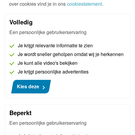
over cookies vind je in ons
cookiestatement
.
Volledig
Operationeel Management
Een persoonlijke gebruikerservaring
Operationeel Management biedt handvatten om als
manager maximaal te renderen. Je leert
Je krijgt relevante informatie te zien
medewerkers coachen op resultaat, cijfers
Je wordt sneller geholpen omdat wij je herkennen
interpreteren en je medewerkers
pro-actief
aan
te
sturen.
We behandelen:
people
-,
financieel en
Je kunt alle video's bekijken
commercieel management.
Je krijgt persoonlijke advertenties
Kies deze
Bekijk de training
Beperkt
Een persoonlijke gebruikerservaring