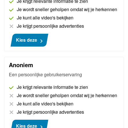
Je krijgt relevante informatie te zien
Je wordt sneller geholpen omdat wij je herkennen
Je kunt alle video's bekijken
Je krijgt persoonlijke advertenties
Commerciële After Sales
Kies deze
Werk jij in de werkplaats, bij de receptie of als
bijvoorbeeld verkoper in een autobedrijf? En wil jij
graag jouw klantgerichtheid verder ontwikkelen?
Anoniem
Dan is deze opleiding iets voor jou. We leggen de
Een persoonlijke gebruikerservaring
focus op het bouwen aan een klant relatie.
Je krijgt relevante informatie te zien
Bekijk het opleidingsplan
Je wordt sneller geholpen omdat wij je herkennen
Je kunt alle video's bekijken
Je krijgt persoonlijke advertenties
Kies deze