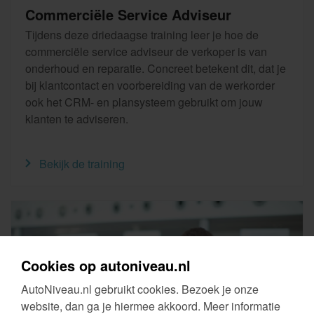
Commerciële Service Adviseur
Tijdens deze driedaagse training leer je hoe de
commerciële service adviseur de verkoper is van
onderhoud en reparatie. Concreet betekent dit, dat je
bij klantcontact en voorbereiding van de werkorder
ook het CRM- en plansysteem gebruikt om jouw
klanten te adviseren
.
Bekijk de training
Cookies op autoniveau.nl
AutoNiveau.nl gebruikt cookies. Bezoek je onze
website, dan ga je hiermee akkoord. Meer informatie