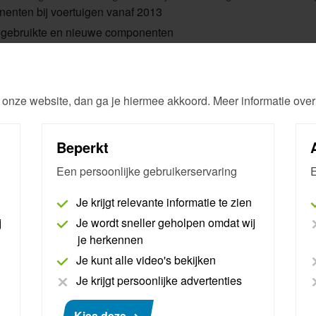
enten bij voertuigen vanaf 2013
gebruikte en nieuwe componenten
naf 2013 of wanneer er geen werkende sleutel aanwezig is
 onze website, dan ga je hiermee akkoord. Meer informatie over
ij een Renault of Dacia
Beperkt
naf 2015
nenten zoals een UCH (centrale computer) of ECM (motorstuur
Een persoonlijke gebruikerservaring
E
Je krijgt relevante informatie te zien
ier, leasemaatschappij of garagebedrijf) wordt in het formu
j
Je wordt sneller geholpen omdat wij
n zichtbaar
je herkennen
Je kunt alle video's bekijken
)
Je krijgt persoonlijke advertenties
d
Kies deze