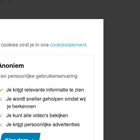
 cookies vind je in ons
cookiestatement
.
Anoniem
apparaat)
en persoonlijke gebruikerservaring
Je krijgt relevante informatie te zien
lier gevraagd de volgende foto’s te uploaden:
Je wordt sneller geholpen omdat wij
je herkennen
Je kunt alle video's bekijken
Je krijgt persoonlijke advertenties
Kies deze