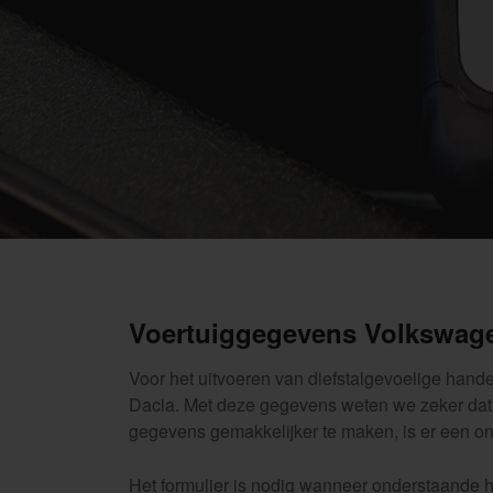
Voertuiggegevens Volkswage
Voor het uitvoeren van diefstalgevoelige hande
Dacia. Met deze gegevens weten we zeker dat 
gegevens gemakkelijker te maken, is er een o
Het formulier is nodig wanneer onderstaande 