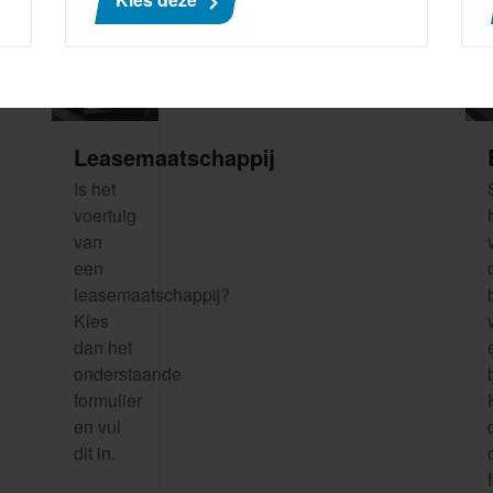
an het voertuig
Leasemaatschappij
Is het
voertuig
van
een
leasemaatschappij?
Kies
dan het
onderstaande
formulier
en vul
dit in.