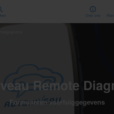
ken
Over ons
Klan
rtuiggegevens
veau Remote Diag
Formulieren voertuiggegevens