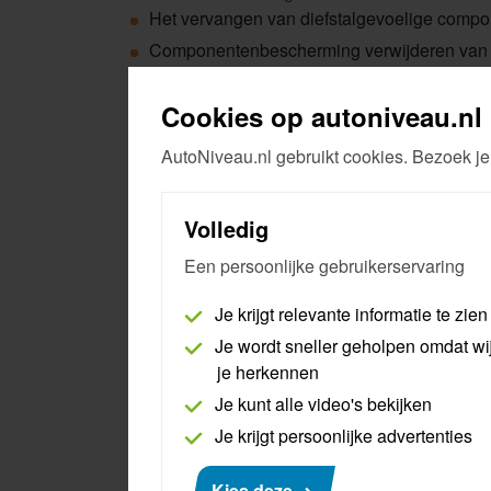
Het vervangen van diefstalgevoelige compon
Componentenbescherming verwijderen van 
Keyless-entry-sleutels aanleren
Cookies op autoniveau.nl
Het aanleren van sleutels bij voertuigen va
Het opvragen van radiocodes
AutoNiveau.nl gebruikt cookies. Bezoek je
Onderstaande handelingen worden uitgevoerd b
Volledig
Het aanleren van sleutels bij voertuigen va
Het vervangen van diefstalgevoelige compo
Een persoonlijke gebruikerservaring
Je krijgt relevante informatie te zien
Afhankelijk van het soort eigenaar (particul
Je wordt sneller geholpen omdat wi
Foto van voertuig in werkplaats met kenteke
je herkennen
Foto van ingeslagen VIN
Je kunt alle video's bekijken
Foto van kentekenkaart (voor- en achterkant
Je krijgt persoonlijke advertenties
Foto van verslag opname in bedrijfsvoorraa
Kies deze