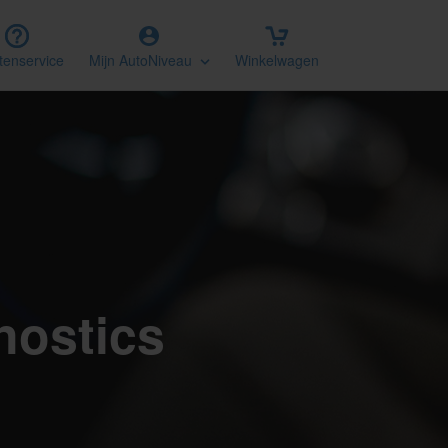
tenservice
Mijn AutoNiveau
Winkelwagen
nostics