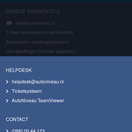
REMOTE DIAGNOSTICS
ard@autoniveau.nl
Ticket aanmaken Smart Remote
Aanleveren voertuiggegevens
Handleidingen Remote koppelen
HELPDESK
helpdesk@autoniveau.nl
Ticketsysteem
AutoNiveau TeamViewer
CONTACT
(088) 00 44 123