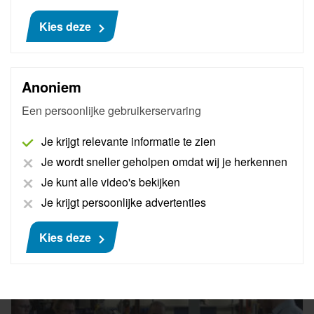
Kies deze
Anoniem
Online Pass Thru Training VAG
Een persoonlijke gebruikerservaring
Werkvorm:
Online
Je krijgt relevante informatie te zien
In deze online training wordt het werken met de VAG
Je wordt sneller geholpen omdat wij je herkennen
groep fabrieksdocumentatie en het uitvoeren van
Je kunt alle video's bekijken
software updates uitgelegd. Deze online training
Je krijgt persoonlijke advertenties
wordt exclusief aangeboden door onze partners:
LKQ Academy en Koskamp Opleidingen.
Kies deze
Meer informatie