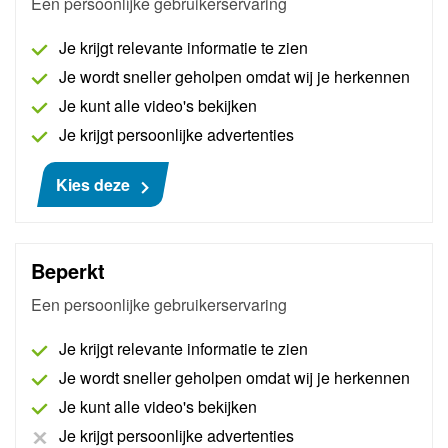
Een persoonlijke gebruikerservaring
Subtotaal
€ 936,95
Je krijgt relevante informatie te zien
btw (21%)
€ 196,76
Je wordt sneller geholpen omdat wij je herkennen
Je kunt alle video's bekijken
Totaal (incl.btw)
€ 1.133,71
Je krijgt persoonlijke advertenties
Kies deze
In de winkelwagen
Beperkt
Een persoonlijke gebruikerservaring
Interessant voor jou
Je krijgt relevante informatie te zien
Je wordt sneller geholpen omdat wij je herkennen
Je kunt alle video's bekijken
Je krijgt persoonlijke advertenties