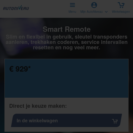
Menu
Mijn AutoNiveau
Winkelwagen
Smart Remote
Slim en flexibel in gebruik, sleutel transponders
aanleren, trekhaken coderen, service intervallen
resetten en nog veel meer.
€ 929
*
Direct je keuze maken:
In de winkelwagen