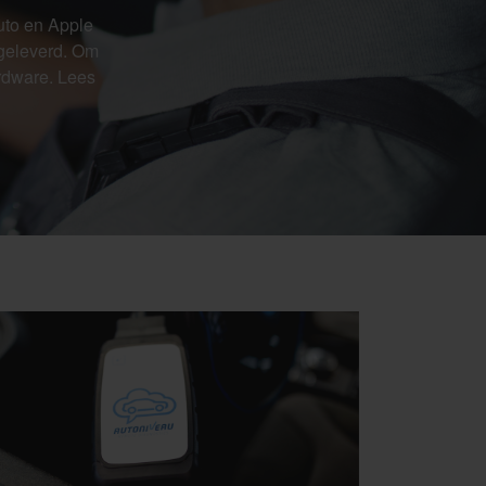
uto en Apple
n geleverd. Om
ardware. Lees