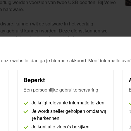
ertuig worden voorzien van twee USB-poorten. Bij Volvo
de hardware.
dware, kunnen wij de software in het voertuig
ay gebruikt kunnen worden. Deze dienst kunnen we
het voertuig gebruikmaakt van het nieuwe
 deze voorzien van Google-software in het
 onze website, dan ga je hiermee akkoord. Meer informatie over
n Apple CarPlay en Android Auto niet worden
e via het Google-besturingssysteem.
Beperkt
Een persoonlijke gebruikerservaring
E
lashes
Smart Remote
Je krijgt relevante informatie te zien
j
Je wordt sneller geholpen omdat wij
Volvo OEM trekhaakconfiguratie
je herkennen
Je kunt alle video's bekijken