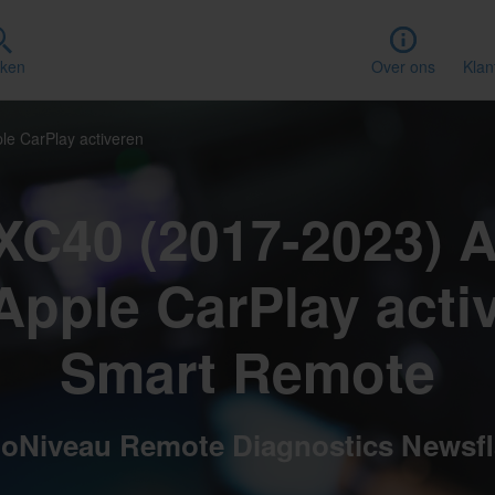
ken
Over ons
Klan
le CarPlay activeren
XC40 (2017-2023) 
Apple CarPlay acti
Smart Remote
oNiveau Remote Diagnostics Newsf