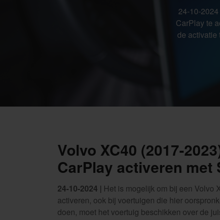
24-10-2024 
CarPlay te ac
de activatie
Volvo XC40 (2017-2023
CarPlay activeren met
24-10-2024 |
Het is mogelijk om bij een Volvo
activeren, ook bij voertuigen die hier oorspronk
doen, moet het voertuig beschikken over de j