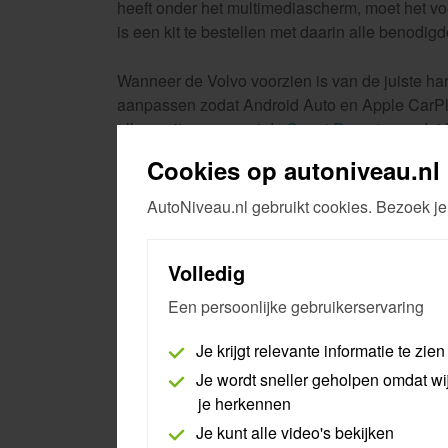
heeft onder het multimediascherm, moet het vo
is een kit te bestellen met daarin alle benodig
Wanneer de Volvo voorzien is van de juiste har
aanpassen zodat Android Auto en Apple CarPl
alleen uitvoeren met de
Smart Remote
, omdat 
communicatieprotocol DoIP.
Cookies op autoniveau.nl
Sinds de facelift van de Volvo XC40 in 2023 is
AutoNiveau.nl gebruikt cookies. Bezoek je
multimediasysteem. Bij deze voertuigen kunne
geactiveerd, en werkt de smartphone-integrati
Volledig
Een persoonlijke gebruikerservaring
AutoNiveau Remote Diagnostics Newsf
Je krijgt relevante informatie te zien
Je wordt sneller geholpen omdat wi
Volledige ondersteuning Volvo EX30
je herkennen
Je kunt alle video's bekijken
Volvo airbag reset