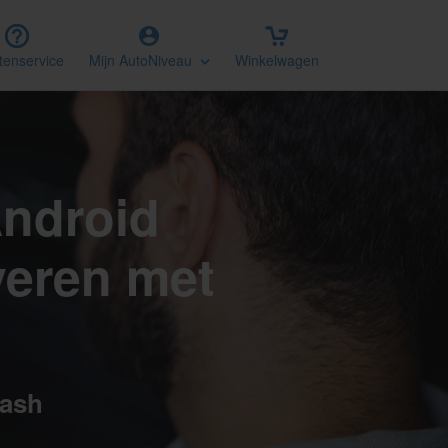
tenservice
Mijn AutoNiveau
Winkelwagen
Android
veren met
lash