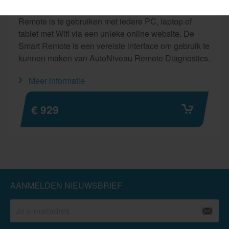
De Smart Remote is de nieuwste remote. De Smart
Remote is te gebruiken met iedere PC, laptop of
tablet met Wifi via een unieke online website. De
Smart Remote is een vereiste interface om gebruik te
kunnen maken van AutoNiveau Remote Diagnostics.
Meer informatie
€ 929
AANMELDEN NIEUWSBRIEF