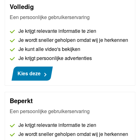
Volledig
Een persoonlijke gebruikerservaring
Je krijgt relevante informatie te zien
Je wordt sneller geholpen omdat wij je herkennen
Je kunt alle video's bekijken
Je krijgt persoonlijke advertenties
Kies deze
AutoNiveau Solutions Pro
Met AutoNiveau Solutions Pro beschik je direct over
Beperkt
een uitgebreide database vol technische
oplossingen. Zo voer je diagnoses nóg sneller uit.
Een persoonlijke gebruikerservaring
Dat scheelt tijd: minder wachttijd bij storingen én
Je krijgt relevante informatie te zien
auto's die sneller weer de werkplaats verlaten.
AutoNiveau Solutions Pro beschikt over ruim 12.000
Je wordt sneller geholpen omdat wij je herkennen
Technische Service Bulletins die continu worden