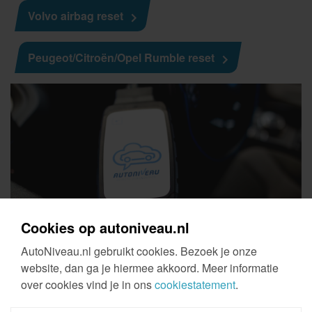
Volvo airbag reset
Peugeot/Citroën/Opel Rumble reset
Cookies op autoniveau.nl
AutoNiveau.nl gebruikt cookies. Bezoek je onze
website, dan ga je hiermee akkoord. Meer informatie
over cookies vind je in ons
cookiestatement
.
Interessant voor jou