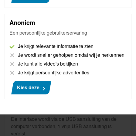
€ 484
Anoniem
Een persoonlijke gebruikerservaring
Je krijgt relevante informatie te zien
Je wordt sneller geholpen omdat wij je herkennen
Je kunt alle video's bekijken
Je krijgt persoonlijke advertenties
Kies deze
Diagbox interface
De Diagbox interface is de originele fabrieksinterface
voor Peugeot, Citroën, DS en nieuwe Opel modellen.
De interface wordt via de USB aansluiting van de
computer verbonden, 1 vrije USB aansluiting is
vereist.