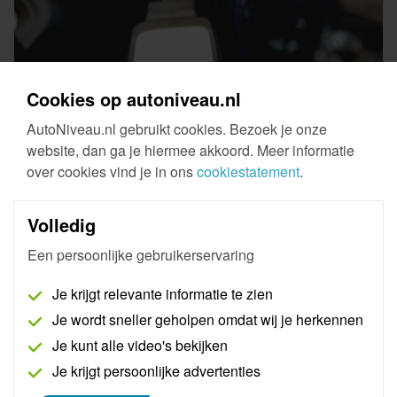
Cookies op autoniveau.nl
AutoNiveau.nl gebruikt cookies. Bezoek je onze
website, dan ga je hiermee akkoord. Meer informatie
over cookies vind je in ons
cookiestatement
.
Smart Remote
Volledig
De Smart Remote is de nieuwste remote. De Smart
Een persoonlijke gebruikerservaring
Remote is te gebruiken met iedere PC, laptop of
tablet met Wifi via een unieke online website. De
Je krijgt relevante informatie te zien
Smart Remote is een vereiste interface om gebruik te
Je wordt sneller geholpen omdat wij je herkennen
kunnen maken van AutoNiveau Remote Diagnostics.
Je kunt alle video's bekijken
Je krijgt persoonlijke advertenties
Meer informatie