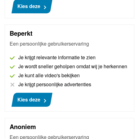
Kies deze
€ 929
Beperkt
Een persoonlijke gebruikerservaring
Je krijgt relevante informatie te zien
Je wordt sneller geholpen omdat wij je herkennen
Je kunt alle video's bekijken
Je krijgt persoonlijke advertenties
Kies deze
Pass Thru Basic Renault - Dacia -
Alpine
AutoNiveau maakt een bedrijfsaccount aan bij
Anoniem
Renault - Dacia - Alpine, waarna originele
Een persoonlijke gebruikerservaring
handleidingen, technische informatie en schema's