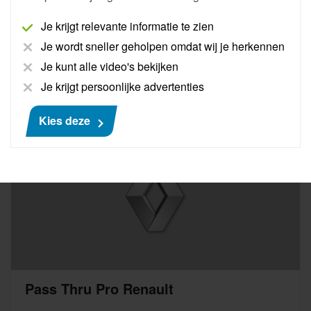
binnen handbereik zijn. Inclusief 30 minuten support.
Je krijgt relevante informatie te zien
Meer informatie
Je wordt sneller geholpen omdat wij je herkennen
Je kunt alle video's bekijken
€ 175
Je krijgt persoonlijke advertenties
Kies deze
Pass Thru Pro Renault