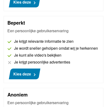
Kies deze
Voor deze training zijn nog geen beoordelingen
Kosten
Beperkt
Een persoonlijke gebruikerservaring
Prijs
€ 76
Je krijgt relevante informatie te zien
Subtotaal
€ 76
Je wordt sneller geholpen omdat wij je herkennen
btw (21%)
€ 15,96
Je kunt alle video's bekijken
Je krijgt persoonlijke advertenties
Totaal (incl.btw)
€ 91,96
Kies deze
Anoniem
Interessant voor jou
Een persoonlijke gebruikerservaring