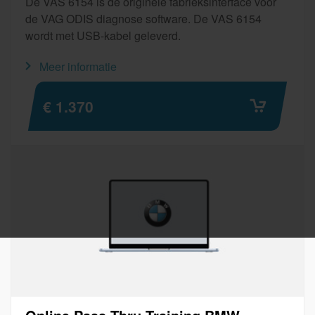
De VAS 6154 is de originele fabrieksinterface voor
de VAG ODIS diagnose software. De VAS 6154
wordt met USB-kabel geleverd.
Meer informatie
€ 1.370