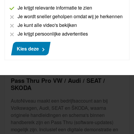
Je krijgt relevante informatie te zien
Je wordt sneller geholpen omdat wij je herkennen
Je kunt alle video's bekijken
Je krijgt persoonlijke advertenties
Kies deze
Pass Thru Pro VW / Audi / SEAT /
SKODA
AutoNiveau maakt een bedrijfsaccount aan bij
Volkswagen, Audi, SEAT en ŠKODA, waarna
originele handleidingen en schema's binnen
handbereik zijn en Pass Thru (software-updates)
mogelijk zijn. Inclusief een digitale demonstratie en