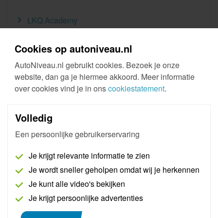
LKQ Academy
Kenmerken
Cookies op autoniveau.nl
AutoNiveau.nl gebruikt cookies. Bezoek je onze
Werkvorm:
Online
website, dan ga je hiermee akkoord. Meer informatie
over cookies vind je in ons
cookiestatement
.
Afronding:
Certificaat
Volledig
Een persoonlijke gebruikerservaring
Klantbeoordeling
Je krijgt relevante informatie te zien
Gemiddelde beoordeling Pass Thru VAG (erWin en
Je wordt sneller geholpen omdat wij je herkennen
ODIS)
Je kunt alle video's bekijken
0 beoordelingen
Je krijgt persoonlijke advertenties