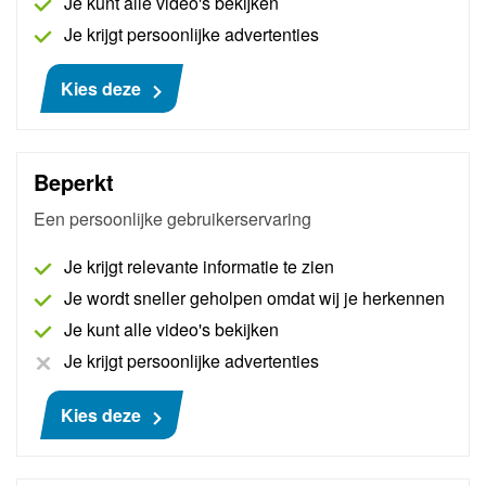
Je kunt alle video's bekijken
originele handleidingen en schema's binnen
Je krijgt persoonlijke advertenties
handbereik zijn en Pass Thru (software-updates)
mogelijk zijn. Inclusief een digitale demonstratie en
Kies deze
60 minuten Pass Thru support.
Meer informatie
Beperkt
€ 484
Een persoonlijke gebruikerservaring
Je krijgt relevante informatie te zien
Je wordt sneller geholpen omdat wij je herkennen
Je kunt alle video's bekijken
Je krijgt persoonlijke advertenties
Kies deze