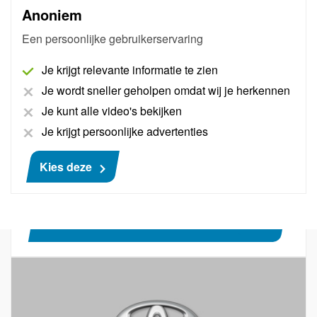
Anoniem
Pass Thru Pro Renault
Een persoonlijke gebruikerservaring
AutoNiveau maakt een bedrijfsaccount aan bij
Je krijgt relevante informatie te zien
Renault, waarna originele handleidingen en
Je wordt sneller geholpen omdat wij je herkennen
schema's binnen handbereik zijn en Pass Thru
Je kunt alle video's bekijken
(software-updates) aan auto's van Renault mogelijk
zijn. Inclusief een digitale demonstratie en 60
Je krijgt persoonlijke advertenties
minuten Pass Thru support.
Kies deze
Meer informatie
€ 402