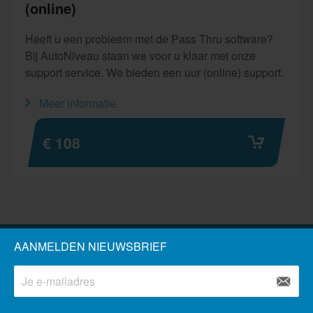
(online)
Heeft u een probleem met de Pass Thru software?
Bij AutoNiveau staan we voor u klaar met onze
support service. We bieden een uur (online) support.
Meer informatie
€ 108
AANMELDEN NIEUWSBRIEF