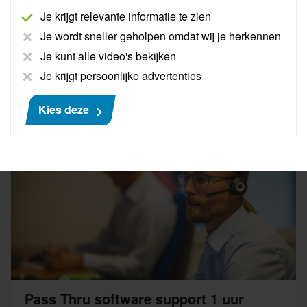
praktijk demonstreren wat Pass Thru inhoud en hoe
Je krijgt relevante informatie te zien
het in zijn werk gaat.
Je wordt sneller geholpen omdat wij je herkennen
Je kunt alle video's bekijken
Meer informatie
Je krijgt persoonlijke advertenties
€ 755
Kies deze
Pass Thru software support 1 uur