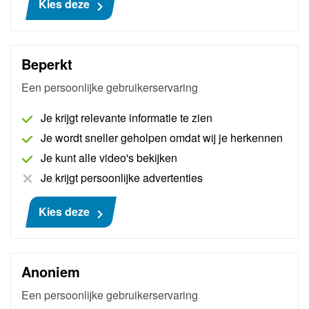
Kies deze
€ 484
Beperkt
Een persoonlijke gebruikerservaring
Je krijgt relevante informatie te zien
Je wordt sneller geholpen omdat wij je herkennen
Je kunt alle video's bekijken
Je krijgt persoonlijke advertenties
Kies deze
AutoNiveau Pass Thru coaching on the
job
Anoniem
Met Pass Thru coaching on the job haal je één van
Een persoonlijke gebruikerservaring
onze specialisten in huis. Onze specialist komt in de