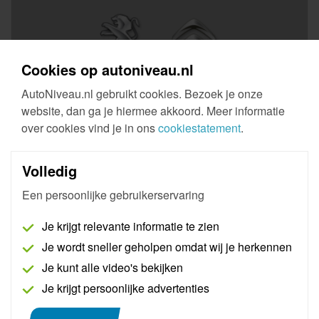
Cookies op autoniveau.nl
AutoNiveau.nl gebruikt cookies. Bezoek je onze
website, dan ga je hiermee akkoord. Meer informatie
over cookies vind je in ons
cookiestatement
.
Pass Thru Pro Peugeot - Citroën - Opel
Volledig
Een persoonlijke gebruikerservaring
AutoNiveau maakt een bedrijfsaccount aan bij
Peugeot, Citroën, Opel en Chevrolet, waarna
Je krijgt relevante informatie te zien
originele handleidingen en schema's binnen
Je wordt sneller geholpen omdat wij je herkennen
handbereik zijn en Pass Thru (software-updates)
mogelijk zijn. Inclusief een digitale demonstratie en
Je kunt alle video's bekijken
60 minuten Pass Thru support.
Je krijgt persoonlijke advertenties
Meer informatie