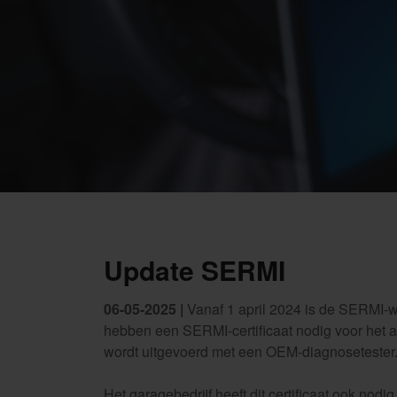
Update SERMI
06-05-2025 |
Vanaf 1 april 2024 is de SERMI-w
hebben een SERMI-certificaat nodig voor het 
wordt uitgevoerd met een OEM-diagnosetester
Het garagebedrijf heeft dit certificaat ook nod