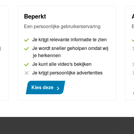
Beperkt
enault
Een persoonlijke gebruikerservaring
E
Je krijgt relevante informatie te zien
ult geldt dat er nog géén SERMI-certificaat nodig is
ik van AutoNiveau Remote Diagnostics. Voor deze merken
j
Je wordt sneller geholpen omdat wij
over het voertuig en de eigenaar.
je herkennen
Je kunt alle video's bekijken
gemakkelijker te maken, is er een formulier opgesteld
Je krijgt persoonlijke advertenties
. Het ingevulde formulier kan samen met de benodigde
. Via de button vind je het formulier en een uitleg over
Kies deze