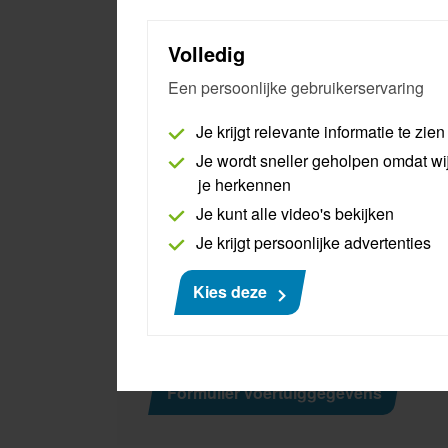
Mercedes
Volledig
Volkswagengroep en R
Een persoonlijke gebruikerservaring
Je krijgt relevante informatie te zien
oor voertuigen van de Volkswagengroep en Rena
voor diefstalgevoelige handelingen bij gebru
Je wordt sneller geholpen omdat wi
hebben we echter aanvullende gegevens nodig 
je herkennen
Je kunt alle video's bekijken
Om het aanleveren van de benodigde gegevens 
Je krijgt persoonlijke advertenties
waarin deze gegevens ingevuld kunnen worden
foto’s worden gemaild naar
ard@autoniveau.nl
Kies deze
de
voertuiggegevens vind je hier.
Formulier voertuiggegevens