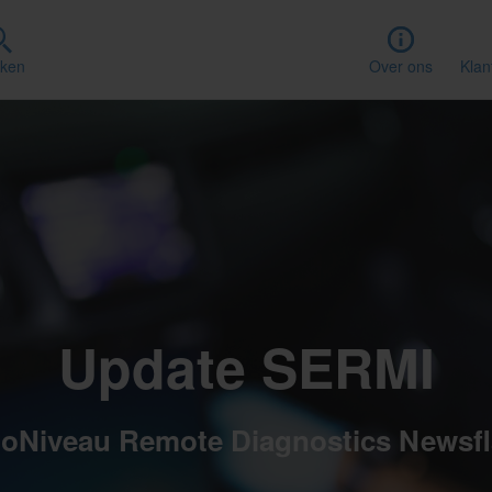
ken
Over ons
Klan
Update SERMI
oNiveau Remote Diagnostics Newsf