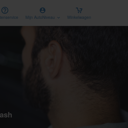
tenservice
Mijn AutoNiveau
Winkelwagen
lash