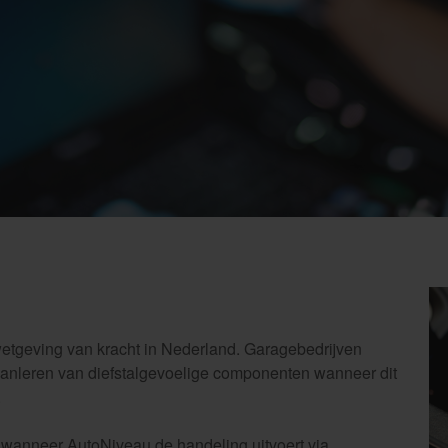
etgeving van kracht in Nederland. Garagebedrijven
aanleren van diefstalgevoelige componenten wanneer dit
.
ig wanneer AutoNiveau de handeling uitvoert via