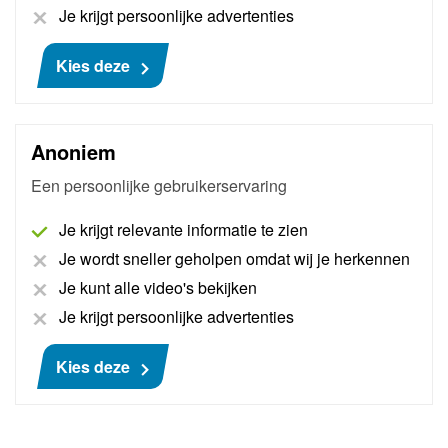
Je krijgt persoonlijke advertenties
€ 175
Kies deze
Anoniem
Een persoonlijke gebruikerservaring
Je krijgt relevante informatie te zien
Je wordt sneller geholpen omdat wij je herkennen
Je kunt alle video's bekijken
Je krijgt persoonlijke advertenties
Pass Thru Pro Peugeot - Citroën - Opel
Kies deze
AutoNiveau maakt een bedrijfsaccount aan bij
Peugeot, Citroën, Opel en Chevrolet, waarna
originele handleidingen en schema's binnen