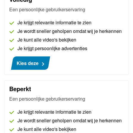
Een persoonlijke gebruikerservaring
Je krijgt relevante informatie te zien
Je wordt sneller geholpen omdat wij je herkennen
Je kunt alle video's bekijken
Je krijgt persoonlijke advertenties
Kies deze
Pass Thru Basic Peugeot - Citroën -
Opel - Chevrolet
Beperkt
AutoNiveau maakt een bedrijfsaccount aan bij
Een persoonlijke gebruikerservaring
Peugeot, Citroën, Opel en Chevrolet, waarna
Je krijgt relevante informatie te zien
originele handleidingen en schema's binnen
handbereik. Inclusief 30 minuten support.
Je wordt sneller geholpen omdat wij je herkennen
Je kunt alle video's bekijken
Meer informatie