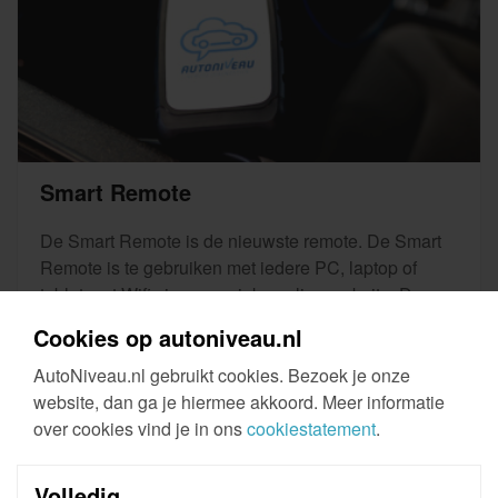
Smart Remote
De Smart Remote is de nieuwste remote. De Smart
Remote is te gebruiken met iedere PC, laptop of
tablet met Wifi via een unieke online website. De
Smart Remote is een vereiste interface om gebruik te
Cookies op autoniveau.nl
kunnen maken van AutoNiveau Remote Diagnostics.
AutoNiveau.nl gebruikt cookies. Bezoek je onze
Meer informatie
website, dan ga je hiermee akkoord. Meer informatie
over cookies vind je in ons
cookiestatement
.
€ 929
Volledig