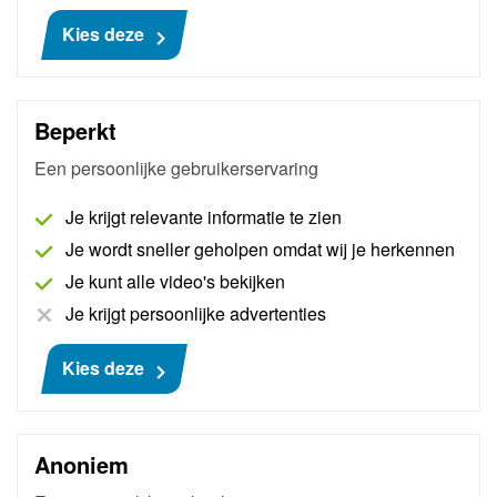
Kies deze
Meer informatie
€ 929
Beperkt
Een persoonlijke gebruikerservaring
Je krijgt relevante informatie te zien
Je wordt sneller geholpen omdat wij je herkennen
Je kunt alle video's bekijken
Je krijgt persoonlijke advertenties
Kies deze
AutoNiveau Solutions Pro
Anoniem
Met AutoNiveau Solutions Pro beschik je direct over