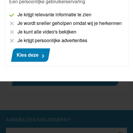
Een persoonlijke gebruikerservaring
een uitgebreide database vol technische
oplossingen. Zo voer je diagnoses nóg sneller uit.
Je krijgt relevante informatie te zien
Dat scheelt tijd: minder wachttijd bij storingen én
Je wordt sneller geholpen omdat wij je herkennen
auto's die sneller weer de werkplaats verlaten.
AutoNiveau Solutions Pro beschikt over ruim 12.000
Je kunt alle video's bekijken
Technische Service Bulletins die continu worden
Je krijgt persoonlijke advertenties
verbeterd en aangevuld.
Kies deze
Meer informatie
€ 449
AANMELDEN NIEUWSBRIEF