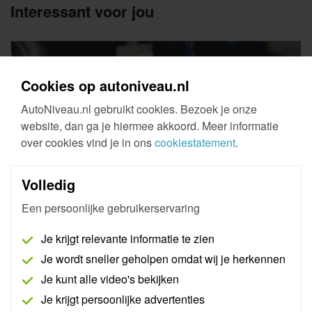
Interessant voor jou
Cookies op autoniveau.nl
AutoNiveau.nl gebruikt cookies. Bezoek je onze
website, dan ga je hiermee akkoord. Meer informatie
over cookies vind je in ons
cookiestatement
.
Volledig
Smart Remote
Een persoonlijke gebruikerservaring
Je krijgt relevante informatie te zien
De Smart Remote is de nieuwste remote. De Smart
Remote is te gebruiken met iedere PC, laptop of
Je wordt sneller geholpen omdat wij je herkennen
tablet met Wifi via een unieke online website. De
Je kunt alle video's bekijken
Smart Remote is een vereiste interface om gebruik te
Je krijgt persoonlijke advertenties
kunnen maken van AutoNiveau Remote Diagnostics.