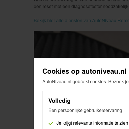
een reset met een diagnosetester noodzakelij
Bekijk hier alle diensten van AutoNiveau Rem
Cookies op autoniveau.nl
AutoNiveau.nl gebruikt cookies. Bezoek je
Volledig
Een persoonlijke gebruikerservaring
Je krijgt relevante informatie te zien