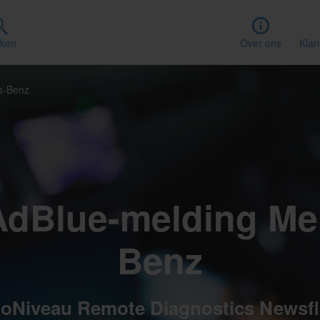
ken
Over ons
Klan
s-Benz
AdBlue-melding Me
Benz
oNiveau Remote Diagnostics Newsf