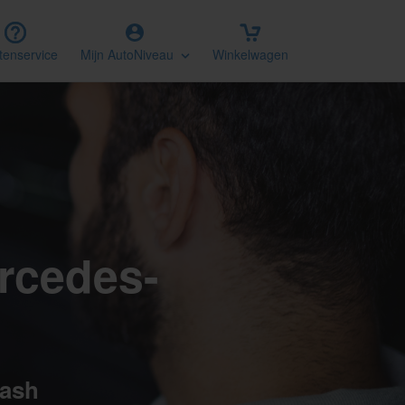
tenservice
Mijn AutoNiveau
Winkelwagen
rcedes-
lash