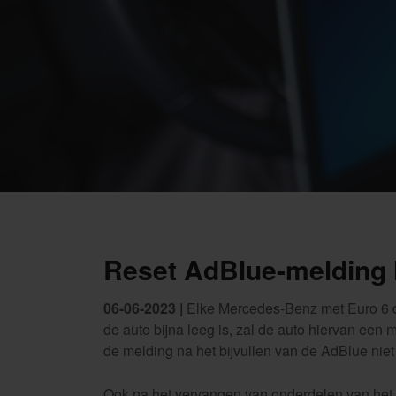
Reset AdBlue-melding
06-06-2023 |
Elke Mercedes-Benz met Euro 6 di
de auto bijna leeg is, zal de auto hiervan een
de melding na het bijvullen van de AdBlue niet 
Ook na het vervangen van onderdelen van het Ad