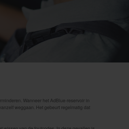
rminderen. Wanneer het AdBlue-reservoir in
 vanzelf weggaan. Het gebeurt regelmatig dat
t wissen van de foutcodes. In deze gevallen is