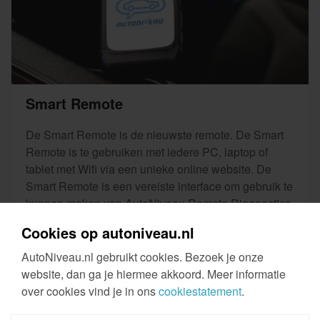
Smart Remote
De Smart Remote is de nieuwste remote. De Smart
Remote is te gebruiken met iedere PC, laptop of
tablet met Wifi via een unieke online website. De
Smart Remote is een vereiste interface om gebruik te
kunnen maken van AutoNiveau Remote Diagnostics.
Cookies op autoniveau.nl
Meer informatie
AutoNiveau.nl gebruikt cookies. Bezoek je onze
€ 929
website, dan ga je hiermee akkoord. Meer informatie
over cookies vind je in ons
cookiestatement
.