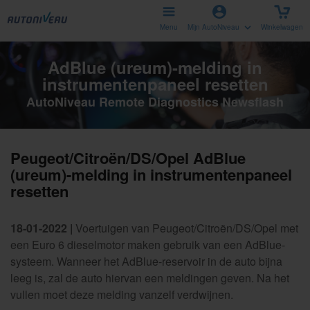
Menu
Mijn AutoNiveau
Winkelwagen
AdBlue (ureum)-melding in
instrumentenpaneel resetten
AutoNiveau Remote Diagnostics Newsflash
Peugeot/Citroën/DS/Opel AdBlue
(ureum)-melding in instrumentenpaneel
resetten
18-01-2022 |
Voertuigen van Peugeot/Citroën/DS/Opel met
een Euro 6 dieselmotor maken gebruik van een AdBlue-
systeem. Wanneer het AdBlue-reservoir in de auto bijna
leeg is, zal de auto hiervan een meldingen geven. Na het
vullen moet deze melding vanzelf verdwijnen.