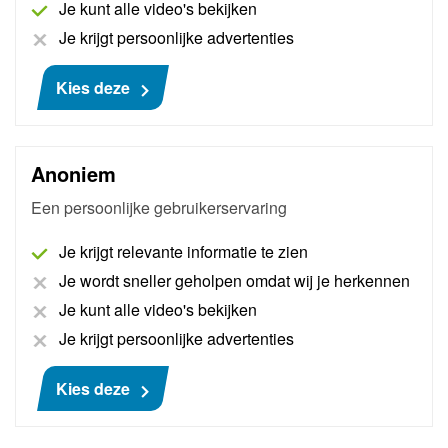
Je kunt alle video's bekijken
Je krijgt persoonlijke advertenties
€ 484
Kies deze
Anoniem
Een persoonlijke gebruikerservaring
Je krijgt relevante informatie te zien
Je wordt sneller geholpen omdat wij je herkennen
Je kunt alle video's bekijken
Je krijgt persoonlijke advertenties
AutoNiveau Solutions Pro
Kies deze
Met AutoNiveau Solutions Pro beschik je direct over
een uitgebreide database vol technische
oplossingen. Zo voer je diagnoses nóg sneller uit.