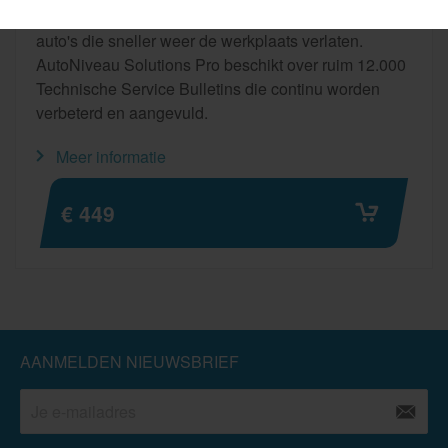
Dat scheelt tijd: minder wachttijd bij storingen én
auto's die sneller weer de werkplaats verlaten.
AutoNiveau Solutions Pro beschikt over ruim 12.000
Technische Service Bulletins die continu worden
verbeterd en aangevuld.
Meer informatie
€ 449
AANMELDEN NIEUWSBRIEF