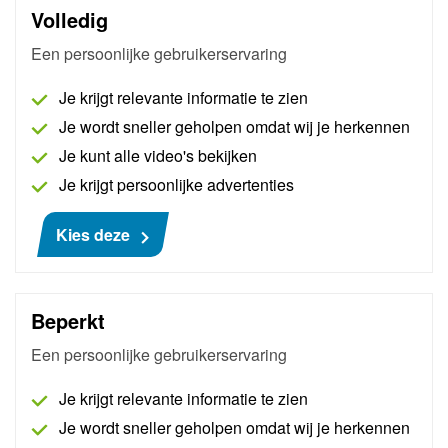
Volledig
Een persoonlijke gebruikerservaring
Je krijgt relevante informatie te zien
Je wordt sneller geholpen omdat wij je herkennen
Je kunt alle video's bekijken
Je krijgt persoonlijke advertenties
Pass Thru Pro Peugeot - Citroën - Opel
Kies deze
AutoNiveau maakt een bedrijfsaccount aan bij
Peugeot, Citroën, Opel en Chevrolet, waarna
Beperkt
originele handleidingen en schema's binnen
handbereik zijn en Pass Thru (software-updates)
Een persoonlijke gebruikerservaring
mogelijk zijn. Inclusief een digitale demonstratie en
60 minuten Pass Thru support.
Je krijgt relevante informatie te zien
Je wordt sneller geholpen omdat wij je herkennen
Meer informatie