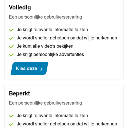
efficiënt diagnose te stellen aan problemen met
Volledig
betrekking tot de mengselregeling.
Een persoonlijke gebruikerservaring
Meer informatie
Je krijgt relevante informatie te zien
Je wordt sneller geholpen omdat wij je herkennen
Je kunt alle video's bekijken
Je krijgt persoonlijke advertenties
Kies deze
Beperkt
Euro 6 Benzinesystemen
Een persoonlijke gebruikerservaring
368 beoordelingen
Je krijgt relevante informatie te zien
Duur:
1 sessie
Je wordt sneller geholpen omdat wij je herkennen