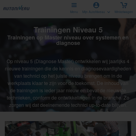
Menu
Mijn AutoNiveau
Winkelwagen
Trainingen Niveau 5
Trainingen op Master niveau over systemen en
diagnose
Op niveau 5 (Diagnose Master) ontwikkelen wij jaarlijks 4
nieuwe trainingen die de kennis en diagnosevaardigheden
van technici op het juiste niveau brengen om in de
werkplaats klaar te zijn voor de toekomst. De inhoud van
de trainingen is ieder jaar nieuw en bevat de nieuwste
technieken, conform de ontwikkelingen in de branche. Zo
zorgen wij dat deelnemende technici up-to-date blijven.