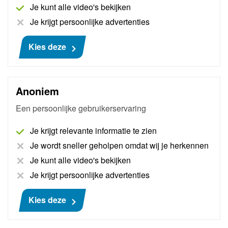
Je kunt alle video's bekijken
Na het volgen van de training heeft de deelnemer
kennis gemaakt met de belangrijkste vernieuwingen
Je krijgt persoonlijke advertenties
die de moderne benzinemotoren hebben
doorgemaakt en weet hoe hij hiermee moet omgaan
Kies deze
in de werkplaats.
Meer informatie
Anoniem
Een persoonlijke gebruikerservaring
Je krijgt relevante informatie te zien
Je wordt sneller geholpen omdat wij je herkennen
Je kunt alle video's bekijken
Je krijgt persoonlijke advertenties
Kies deze
Master skills in meettechniek