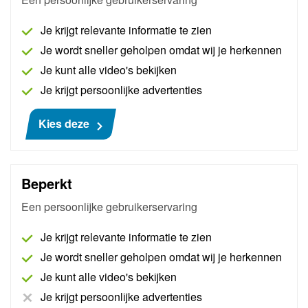
Je krijgt relevante informatie te zien
Eigenschappen
Je wordt sneller geholpen omdat wij je herkennen
Je kunt alle video's bekijken
Kabellengte is 3 meter
Je krijgt persoonlijke advertenties
Kleurcodes: 1x blauw, 1x groen, 1x rood, 1x geel
Geïsoleerde BNC plug voor Scope verbinding
Kies deze
Omhulde 4 mm pluggen
Kosten
Beperkt
Een persoonlijke gebruikerservaring
Prijs
€ 198
Je krijgt relevante informatie te zien
Subtotaal
€ 208,95
Je wordt sneller geholpen omdat wij je herkennen
btw (21%)
€ 43,88
Je kunt alle video's bekijken
Je krijgt persoonlijke advertenties
Totaal (incl.btw)
€ 252,83