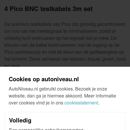
4 Pico BNC testkabels 3m set
De premium testkabels van Pico zijn grondig gecontroleerd
om ruis van het meetsignaal te minimaliseren, zodat je
volledig kunt vertrouwen op het signaal dat je meet. De
kleuren van de kabel komt overeen met de ingang op de
Pico oscilloscoop en met de kleur van de golfweergave op
het scherm. Deze set bevat vier kleuren: blauw, groen, rood
en geel.
Cookies op autoniveau.nl
AutoNiveau.nl gebruikt cookies. Bezoek je onze
website, dan ga je hiermee akkoord. Meer informatie
over cookies vind je in ons
cookiestatement
.
Volledig
Een persoonlijke gebruikerservaring