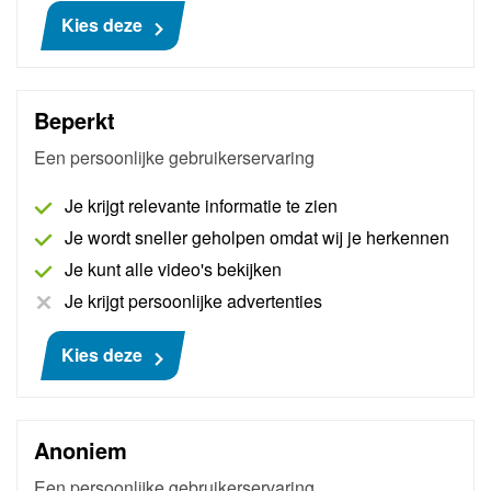
Bevat zowel een accelerometer met 3 assen als een
Kies deze
microfoon
Resultaten worden duidelijk en nauwkeurig op volledig
scherm weergegeven
Beperkt
Geen extern geheugen nodig, alles wordt rechtstreeks
Een persoonlijke gebruikerservaring
opgeslagen op laptop of PC
Neem tot 500 seconden aan gegevens op
Je krijgt relevante informatie te zien
Automatische analyse
Je wordt sneller geholpen omdat wij je herkennen
Detecteert meerdere voertuigtrillingen
Je kunt alle video's bekijken
Klantrapport functie
Je krijgt persoonlijke advertenties
Kies deze
Wat wordt geleverd?
NVH interface met 3 assen
Anoniem
Montagemagneet voor accelerometer
MEMS accelerometer
Een persoonlijke gebruikerservaring