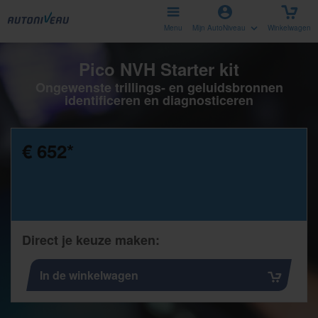
Menu
Mijn AutoNiveau
Winkelwagen
Pico NVH Starter kit
Ongewenste trillings- en geluidsbronnen
identificeren en diagnosticeren
€ 652
*
Direct je keuze maken:
In de winkelwagen