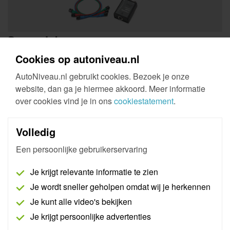
Scenario's
Cookies op autoniveau.nl
Onderstaand een lijst van typische scenario's waarbij een
AutoNiveau.nl gebruikt cookies. Bezoek je onze
NVH-kit je tijd en geld kan besparen:
website, dan ga je hiermee akkoord. Meer informatie
Cabinetrillingen op snelheid
over cookies vind je in ons
cookiestatement
.
Motortrillingen over het gehele toerentalbereik
Koppeling schokken of trilling
Volledig
Transmissie en lager piepen
Een persoonlijke gebruikerservaring
Ruis van hulpaandrijving
Remmen schokken
Je krijgt relevante informatie te zien
Stuur trillingen
Je wordt sneller geholpen omdat wij je herkennen
Je kunt alle video's bekijken
Technische specificaties
Je krijgt persoonlijke advertenties