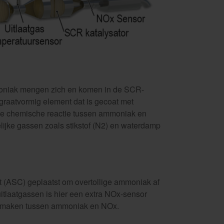
moniak mengen zich en komen in de SCR-
graatvormig element dat is gecoat met
de chemische reactie tussen ammoniak en
ijke gassen zoals stikstof (N2) en waterdamp
t (ASC) geplaatst om overtollige ammoniak af
itlaatgassen is hier een extra NOx-sensor
id maken tussen ammoniak en NOx.