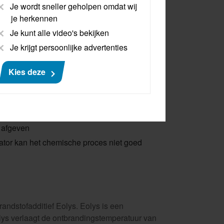
Je wordt sneller geholpen omdat wij
je herkennen
Je kunt alle video's bekijken
 kunnen verschillende oorzaken hebben. Dit
Je krijgt persoonlijke advertenties
wordt te weinig AdBlue ingespoten
Kies deze
nvoldoende AdBlue ingespoten, of is de
t goed
 belemmert een goede verneveling
nig ureum
 afgeven
tor kan het chemische proces niet goed
randstofadditief Eolys. Eolys is een
 Eolys verlaagt de ontbrandingstemperatuur van