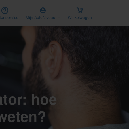
tenservice
Mijn AutoNiveau
Winkelwagen
tor: hoe
 weten?