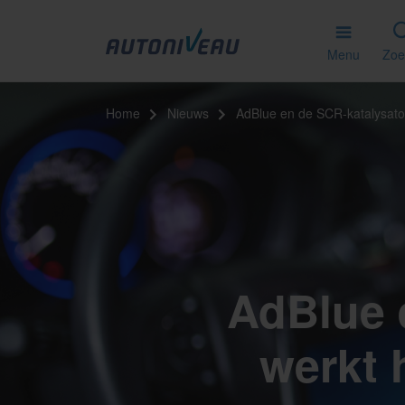
Menu
Zoe
Home
Nieuws
AdBlue en de SCR-katalysato
AdBlue 
werkt 