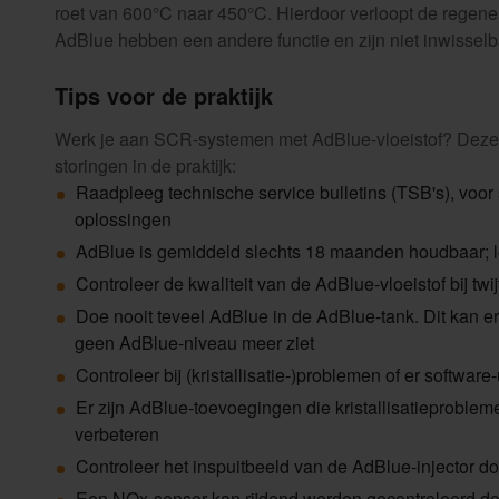
roet van 600°C naar 450°C. Hierdoor verloopt de regener
AdBlue hebben een andere functie en zijn niet inwisselb
Tips voor de praktijk
Werk je aan SCR-systemen met AdBlue-vloeistof? Deze t
storingen in de praktijk:
Raadpleeg technische service bulletins (TSB's), voo
oplossingen
AdBlue is gemiddeld slechts 18 maanden houdbaar; 
Controleer de kwaliteit van de AdBlue-vloeistof bij twi
Doe nooit teveel AdBlue in de AdBlue-tank. Dit kan e
geen AdBlue-niveau meer ziet
Controleer bij (kristallisatie-)problemen of er software
Er zijn AdBlue-toevoegingen die kristallisatieprobl
verbeteren
Controleer het inspuitbeeld van de AdBlue-injector do
Een NOx-sensor kan rijdend worden gecontroleerd do