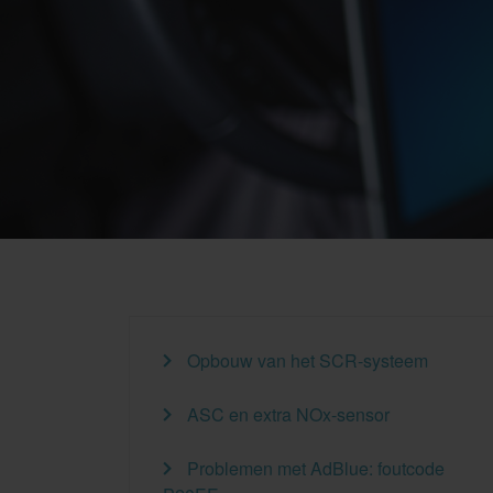
Opbouw van het SCR-systeem
ASC en extra NOx-sensor
Problemen met AdBlue: foutcode