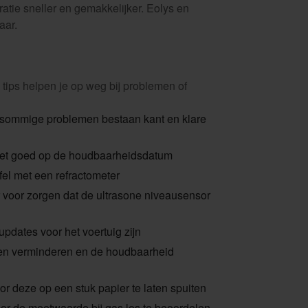
atie sneller en gemakkelijker. Eolys en
aar.
ips helpen je op weg bij problemen of
r sommige problemen bestaan kant en klare
let goed op de houdbaarheidsdatum
jfel met een refractometer
r voor zorgen dat de ultrasone niveausensor
-updates voor het voertuig zijn
emen verminderen en de houdbaarheid
or deze op een stuk papier te laten spuiten
or de meetwaarde bij gas los te beoordelen