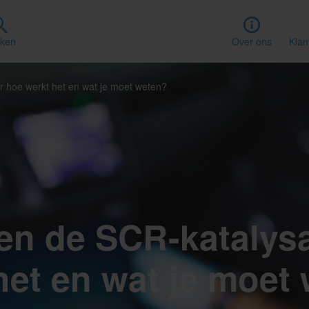
ken
Over ons
Klan
r hoe werkt het en wat je moet weten?
en de SCR-katalysa
het en wat je moet